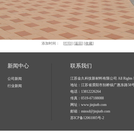
添加时间： [
打印
] [
返回
] [
收藏
]
新闻中心
联系我们
江苏金久科技新材料有限公司 All Rights Re
公司新闻
地址：江苏省溧阳市别桥镇广惠东路58
行业新闻
电话：13812226264
传真：0519-67188088
网址：www.jinjiutb.com
邮箱：minxd@jinjiutb.com
苏ICP备12061005号-2