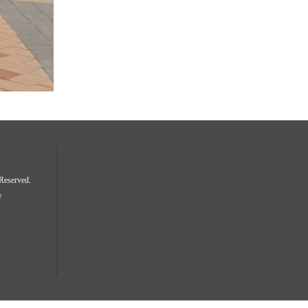
served.
号