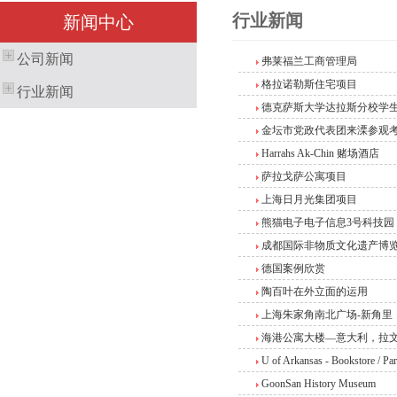
行业新闻
新闻中心
公司新闻
弗莱福兰工商管理局
格拉诺勒斯住宅项目
行业新闻
德克萨斯大学达拉斯分校学
金坛市党政代表团来溧参观
Harrahs Ak-Chin 赌场酒店
萨拉戈萨公寓项目
上海日月光集团项目
熊猫电子电子信息3号科技园
成都国际非物质文化遗产博
德国案例欣赏
陶百叶在外立面的运用
上海朱家角南北广场-新角里
海港公寓大楼—意大利，拉
U of Arkansas - Bookstore / Pa
GoonSan History Museum